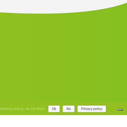
umiamo che tu ne sia felice.
Ok
No
Privacy policy