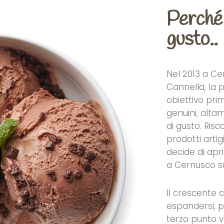
Perché 
gusto..
Nel 2013 a Ce
Cannella, la p
obiettivo prim
genuini, alta
di gusto. Ris
prodotti arti
decide di ap
a Cernusco su
Il crescente c
espandersi, 
terzo punto ve